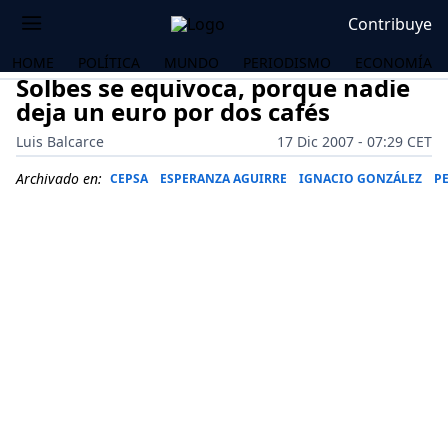
Contribuye
HOME
POLÍTICA
MUNDO
PERIODISMO
ECONOMÍA
Solbes se equivoca, porque nadie
deja un euro por dos cafés
Luis Balcarce
17 Dic 2007 - 07:29 CET
Archivado en:
CEPSA
ESPERANZA AGUIRRE
IGNACIO GONZÁLEZ
P
OS