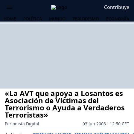
Contribuye
HOME
POLÍTICA
MUNDO
PERIODISMO
ECONOMÍA
«La AVT que apoya a Losantos es
Asociación de Víctimas del
Terrorismo o Ayuda a Verdaderos
Terroristas»
OS
Periodista Digital
03 Jun 2008 - 12:50 CET