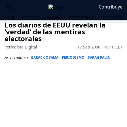
Contribuye
HOME
POLÍTICA
MUNDO
PERIODISMO
ECONOMÍA
Los diarios de EEUU revelan la
‘verdad’ de las mentiras
electorales
Periodista Digital
17 Sep 2008 - 10:10 CET
Archivado en:
BARACK OBAMA
PERIODISMO
SARAH PALIN
OS