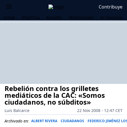
Contribuye
HOME
POLÍTICA
MUNDO
PERIODISMO
ECONOMÍA
Rebelión contra los grilletes
mediáticos de la CAC: «Somos
ciudadanos, no súbditos»
Luis Balcarce
22 Nov 2008 - 12:47 CET
OS
Archivado en:
ALBERT RIVERA
CIUDADANOS
FEDERICO JIMÉNEZ L