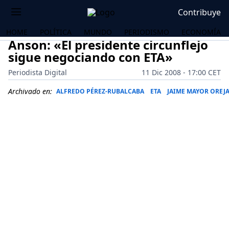
Contribuye
HOME
POLÍTICA
MUNDO
PERIODISMO
ECONOMÍA
Anson: «El presidente circunflejo
sigue negociando con ETA»
Periodista Digital
11 Dic 2008 - 17:00 CET
Archivado en:
ALFREDO PÉREZ-RUBALCABA
ETA
JAIME MAYOR OREJ
OS