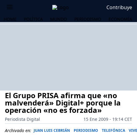
Contribuye
HOME
POLÍTICA
MUNDO
PERIODISMO
ECONOMÍA
El Grupo PRISA afirma que «no
malvenderá» Digital+ porque la
operación «no es forzada»
Periodista Digital
15 Ene 2009 - 19:14 CET
OS
Archivado en:
JUAN LUIS CEBRIÁN
PERIODISMO
TELEFÓNICA
VIV