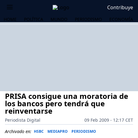
Contribuye
HOME
POLÍTICA
MUNDO
PERIODISMO
ECONOMÍA
PRISA consigue una moratoria de
los bancos pero tendrá que
reinventarse
Periodista Digital
09 Feb 2009 - 12:17 CET
OS
Archivado en:
HSBC
MEDIAPRO
PERIODISMO