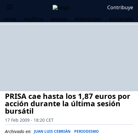
Contribuye
HOME
POLÍTICA
MUNDO
PERIODISMO
ECONOMÍA
PRISA cae hasta los 1,87 euros por
acción durante la última sesión
bursátil
17 Feb 2009 - 18:20 CET
OS
Archivado en:
JUAN LUIS CEBRIÁN
PERIODISMO