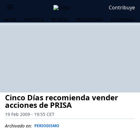
Contribuye
HOME
POLÍTICA
MUNDO
PERIODISMO
ECONOMÍA
Cinco Días recomienda vender
acciones de PRISA
19 Feb 2009 - 19:55 CET
OS
Archivado en:
PERIODISMO