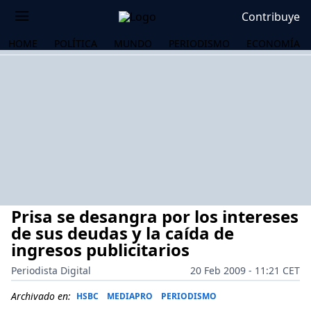
Contribuye
HOME
POLÍTICA
MUNDO
PERIODISMO
ECONOMÍA
Prisa se desangra por los intereses
de sus deudas y la caída de
ingresos publicitarios
Periodista Digital
20 Feb 2009 - 11:21 CET
OS
Archivado en:
HSBC
MEDIAPRO
PERIODISMO