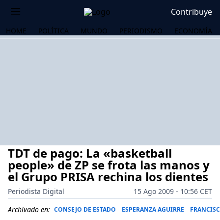
Contribuye
HOME
POLÍTICA
MUNDO
PERIODISMO
ECONOMÍA
TDT de pago: La «basketball
people» de ZP se frota las manos y
el Grupo PRISA rechina los dientes
Periodista Digital
15 Ago 2009 - 10:56 CET
OS
Archivado en:
CONSEJO DE ESTADO
ESPERANZA AGUIRRE
FRANCIS