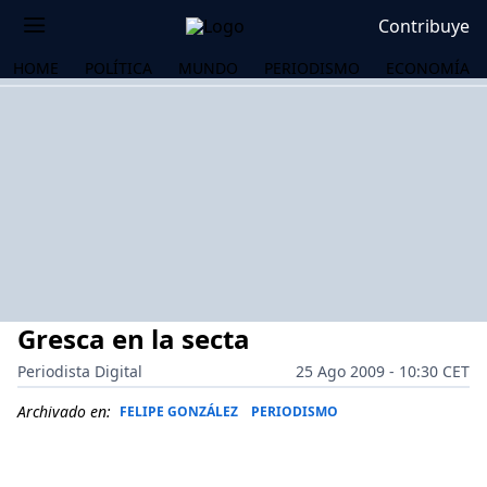
Contribuye
HOME
POLÍTICA
MUNDO
PERIODISMO
ECONOMÍA
Gresca en la secta
Periodista Digital
25 Ago 2009 - 10:30 CET
Archivado en:
FELIPE GONZÁLEZ
PERIODISMO
OS