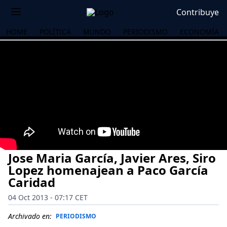
Contribuye
HOME
POLÍTICA
MUNDO
PERIODISMO
ECONOMÍA
Jose Maria García, Javier Ares, Siro
Lopez homenajean a Paco García
Caridad
04 Oct 2013 - 07:17 CET
OS
Archivado en:
PERIODISMO