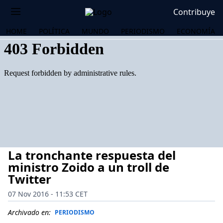
Contribuye
HOME
POLÍTICA
MUNDO
PERIODISMO
ECONOMÍA
La tronchante respuesta del
ministro Zoido a un troll de
Twitter
07 Nov 2016 - 11:53 CET
OS
Archivado en:
PERIODISMO