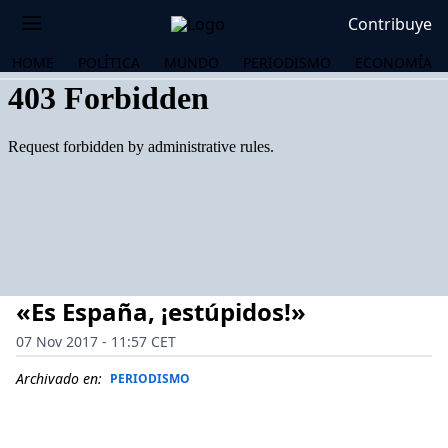
Contribuye
HOME
POLÍTICA
MUNDO
PERIODISMO
ECONOMÍA
«Es España, ¡estúpidos!»
07 Nov 2017 - 11:57 CET
Archivado en:
PERIODISMO
OS