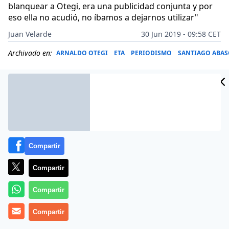
blanquear a Otegi, era una publicidad conjunta y por
eso ella no acudió, no íbamos a dejarnos utilizar"
Juan Velarde
30 Jun 2019 - 09:58 CET
Archivado en:
ARNALDO OTEGI
ETA
PERIODISMO
SANTIAGO ABAS
Compartir
Compartir
Compartir
Compartir
Santiago Abascal, líder de Vox, se despacha a gusto
este 30 de junio de 2019 en una entrevista en el diario