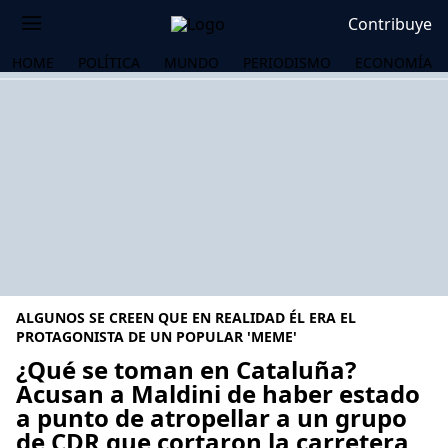
Contribuye
HOME
POLÍTICA
MUNDO
PERIODISMO
ECONOMÍA
ALGUNOS SE CREEN QUE EN REALIDAD ÉL ERA EL
PROTAGONISTA DE UN POPULAR 'MEME'
¿Qué se toman en Cataluña?
Acusan a Maldini de haber estado
OS
a punto de atropellar a un grupo
de CDR que cortaron la carretera