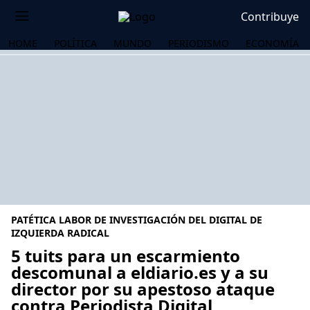
Contribuye
HOME
POLÍTICA
MUNDO
PERIODISMO
ECONOMÍA
PATÉTICA LABOR DE INVESTIGACIÓN DEL DIGITAL DE
IZQUIERDA RADICAL
5 tuits para un escarmiento
descomunal a eldiario.es y a su
OS
director por su apestoso ataque
contra Periodista Digital