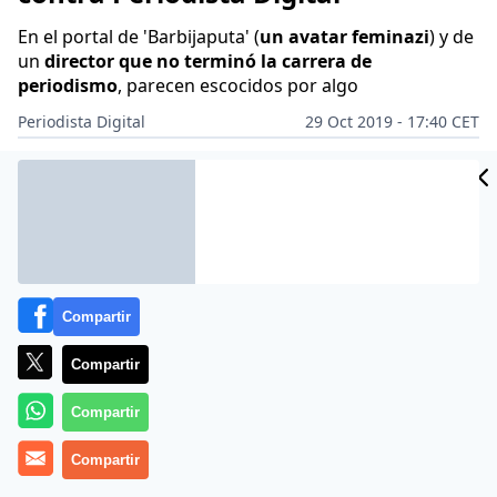
En el portal de 'Barbijaputa' (
un avatar feminazi
) y de
un
director que no terminó la carrera de
periodismo
, parecen escocidos por algo
Periodista Digital
29 Oct 2019 - 17:40 CET
Archivado en:
ARSENIO ESCOLAR
CARLES PUIGDEMONT
ETA
IGNA
Compartir
Compartir
Compartir
Compartir