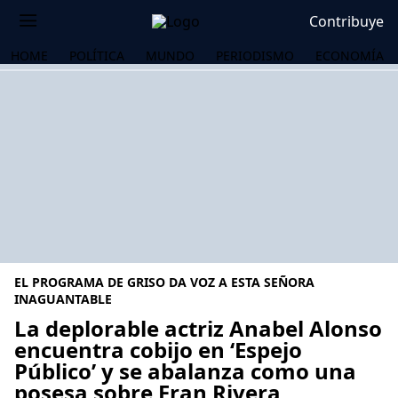
Contribuye
HOME
POLÍTICA
MUNDO
PERIODISMO
ECONOMÍA
EL PROGRAMA DE GRISO DA VOZ A ESTA SEÑORA
INAGUANTABLE
La deplorable actriz Anabel Alonso
encuentra cobijo en ‘Espejo
OS
Público’ y se abalanza como una
posesa sobre Fran Rivera