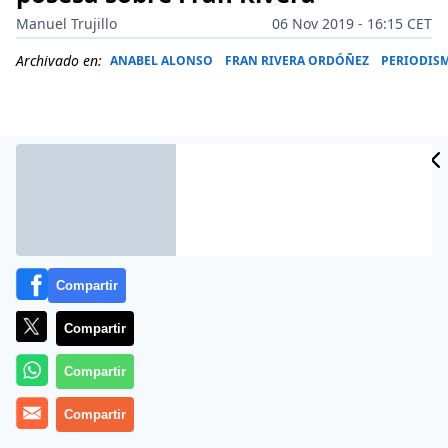
Manuel Trujillo
06 Nov 2019 - 16:15 CET
Archivado en:
ANABEL ALONSO
FRAN RIVERA ORDÓÑEZ
PERIODIS
Compartir
Compartir
Compartir
Ya sabemos todos que
Anabel Alonso
, deplorable
actriz y peor cómica, es muy bocachancla en Twitter,
Compartir
pero eso se arregla bloqueándola y no prestándole