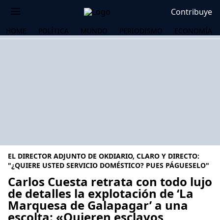
Contribuye
HOME
POLÍTICA
MUNDO
PERIODISMO
ECONOMÍA
EL DIRECTOR ADJUNTO DE OKDIARIO, CLARO Y DIRECTO:
"¿QUIERE USTED SERVICIO DOMÉSTICO? PUES PÁGUESELO"
Carlos Cuesta retrata con todo lujo
de detalles la explotación de ‘La
OS
Marquesa de Galapagar’ a una
escolta: «Quieren esclavos,