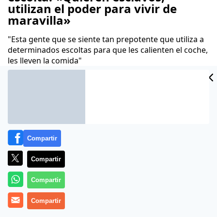
utilizan el poder para vivir de
maravilla»
"Esta gente que se siente tan prepotente que utiliza a
determinados escoltas para que les calienten el coche,
les lleven la comida"
Cristina López Mantas
22 Nov 2019 - 12:00 CET
Archivado en:
ANA BOTELLA
IRENE MONTERO
JOSÉ MARÍA AZNAR
Compartir
Compartir
Compartir
Compartir