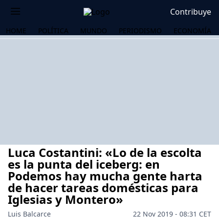
Contribuye
HOME
POLÍTICA
MUNDO
PERIODISMO
ECONOMÍA
Luca Costantini: «Lo de la escolta
es la punta del iceberg: en
Podemos hay mucha gente harta
de hacer tareas domésticas para
OS
Iglesias y Montero»
Luis Balcarce
22 Nov 2019 - 08:31 CET