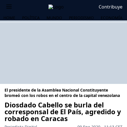
Contribuye
HOME
POLÍTICA
MUNDO
PERIODISMO
ECONOMÍA
El presidente de la Asamblea Nacional Constituyente
bromeó con los robos en el centro de la capital venezolana
Diosdado Cabello se burla del
corresponsal de El País, agredido y
OS
robado en Caracas
Periodista Digital
09 Ene 2020 - 11:13 CET