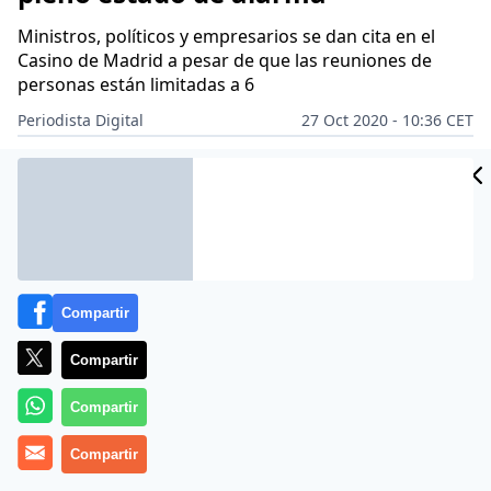
Ministros, políticos y empresarios se dan cita en el
Casino de Madrid a pesar de que las reuniones de
personas están limitadas a 6
Periodista Digital
27 Oct 2020 - 10:36 CET
Archivado en:
AUTONOMÍAS
ESPAÑA
GOBIERNO
INTERNET
MAD
Compartir
Compartir
Compartir
Compartir