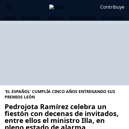
Contribuye
HOME
POLÍTICA
MUNDO
PERIODISMO
ECONOMÍA
'EL ESPAÑOL' CUMPLÍA CINCO AÑOS ENTREGANDO SUS
PREMIOS LEÓN
Pedrojota Ramírez celebra un
fiestón con decenas de invitados,
OS
entre ellos el ministro Illa, en
pleno estado de alarma