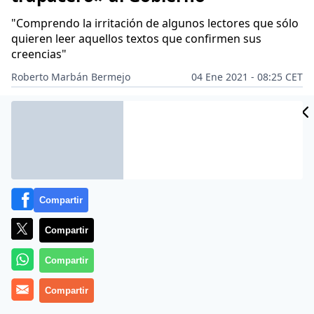
"Comprendo la irritación de algunos lectores que sólo
quieren leer aquellos textos que confirmen sus
creencias"
Roberto Marbán Bermejo
04 Ene 2021 - 08:25 CET
Archivado en:
INTERNET
PARTIDOS POLÍTICOS
PERIODISMO
PER
Compartir
Compartir
Compartir
Compartir