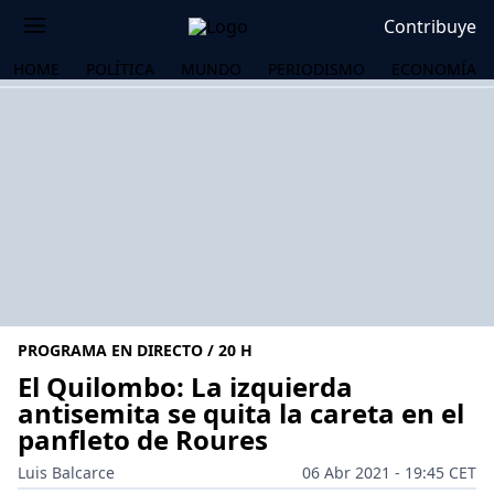
Contribuye
HOME
POLÍTICA
MUNDO
PERIODISMO
ECONOMÍA
PROGRAMA EN DIRECTO / 20 H
El Quilombo: La izquierda
antisemita se quita la careta en el
panfleto de Roures
OS
Luis Balcarce
06 Abr 2021 - 19:45 CET