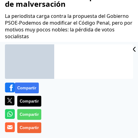
de malversación
La periodista carga contra la propuesta del Gobierno
PSOE-Podemos de modificar el Código Penal, pero por
motivos muy pocos nobles: la pérdida de votos
socialistas
José Antonio Puglisi
15 Nov 2022 - 16:01 CET
Archivado en:
ESTHER PALOMERA
PEDRO SÁNCHEZ
PERIODISMO
Compartir
Compartir
Compartir
Compartir