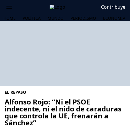
Contribuye
HOME
POLÍTICA
MUNDO
PERIODISMO
ECONOMÍA
EL REPASO
Alfonso Rojo: “Ni el PSOE
indecente, ni el nido de caraduras
que controla la UE, frenarán a
OS
Sánchez”