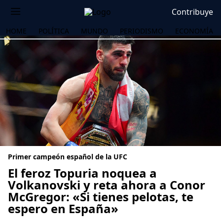
Contribuye
HOME
POLÍTICA
MUNDO
PERIODISMO
ECONOMÍA
Primer campeón español de la UFC
El feroz Topuria noquea a
Volkanovski y reta ahora a Conor
McGregor: «Si tienes pelotas, te
OS
espero en España»