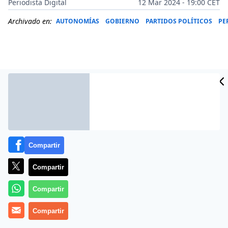
Periodista Digital
12 Mar 2024 - 19:00 CET
Archivado en:
AUTONOMÍAS
GOBIERNO
PARTIDOS POLÍTICOS
PE
Compartir
Compartir
Más información
Compartir
Compartir