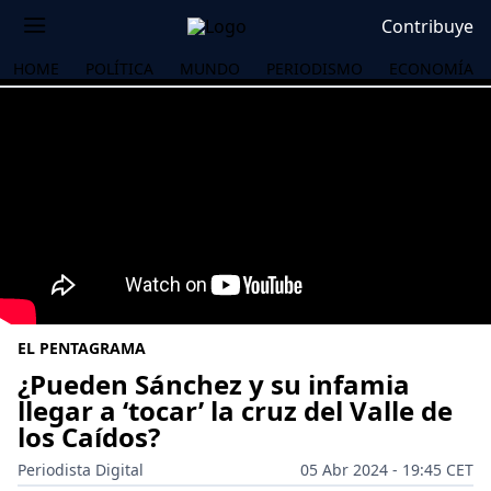
Contribuye
HOME
POLÍTICA
MUNDO
PERIODISMO
ECONOMÍA
EL PENTAGRAMA
¿Pueden Sánchez y su infamia
llegar a ‘tocar’ la cruz del Valle de
los Caídos?
OS
Periodista Digital
05 Abr 2024 - 19:45 CET