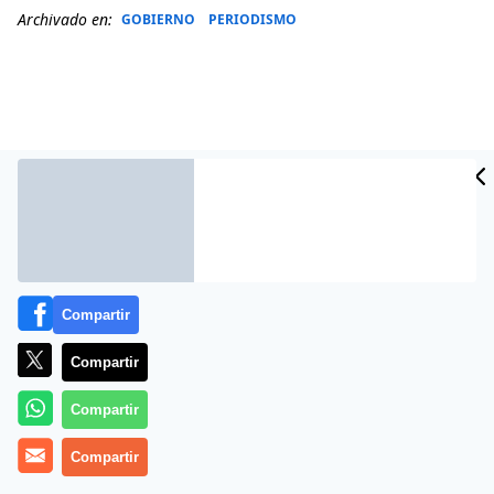
Archivado en:
GOBIERNO
PERIODISMO
Compartir
Compartir
Más información
Compartir
Compartir