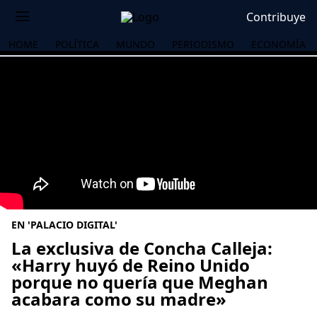
Contribuye
HOME
POLÍTICA
MUNDO
PERIODISMO
ECONOMÍA
EN 'PALACIO DIGITAL'
La exclusiva de Concha Calleja:
«Harry huyó de Reino Unido
porque no quería que Meghan
OS
acabara como su madre»