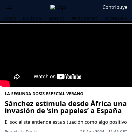
Contribuye
HOME
POLÍTICA
MUNDO
PERIODISMO
ECONOMÍA
LA SEGUNDA DOSIS ESPECIAL VERANO
Sánchez estimula desde África una
invasión de ‘sin papeles’ a España
OS
El socialista entiende esta situación como algo positivo
Periodista Digital
28 Ago 2024 - 11:45 CET