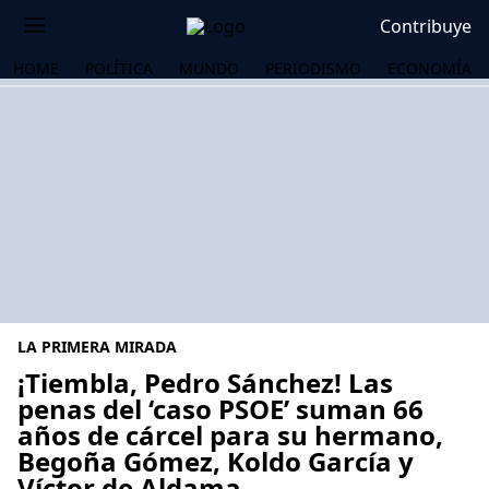
Contribuye
HOME
POLÍTICA
MUNDO
PERIODISMO
ECONOMÍA
LA PRIMERA MIRADA
¡Tiembla, Pedro Sánchez! Las
penas del ‘caso PSOE’ suman 66
años de cárcel para su hermano,
OS
Begoña Gómez, Koldo García y
Víctor de Aldama