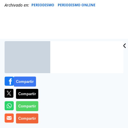
Archivado en:
PERIODISMO
PERIODISMO ONLINE
Compartir
Compartir
Más información
Compartir
Compartir