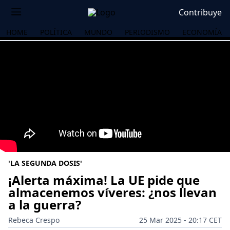
Contribuye
HOME
POLÍTICA
MUNDO
PERIODISMO
ECONOMÍA
'LA SEGUNDA DOSIS'
¡Alerta máxima! La UE pide que
almacenemos víveres: ¿nos llevan
a la guerra?
OS
Rebeca Crespo
25 Mar 2025 - 20:17 CET