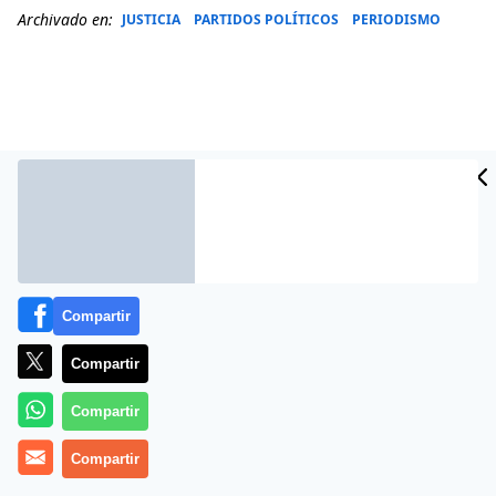
Archivado en:
JUSTICIA
PARTIDOS POLÍTICOS
PERIODISMO
Compartir
Compartir
Más información
Compartir
Compartir