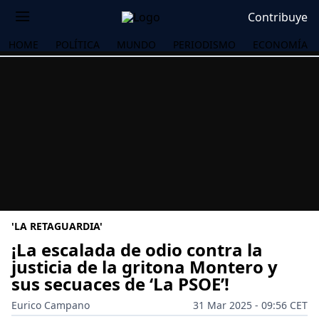
Contribuye
HOME
POLÍTICA
MUNDO
PERIODISMO
ECONOMÍA
'LA RETAGUARDIA'
¡La escalada de odio contra la
justicia de la gritona Montero y
sus secuaces de ‘La PSOE’!
OS
Eurico Campano
31 Mar 2025 - 09:56 CET