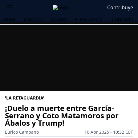
Contribuye
HOME
POLÍTICA
MUNDO
PERIODISMO
ECONOMÍA
'LA RETAGUARDIA'
¡Duelo a muerte entre García-
Serrano y Coto Matamoros por
Ábalos y Trump!
OS
Eurico Campano
10 Abr 2025 - 10:32 CET