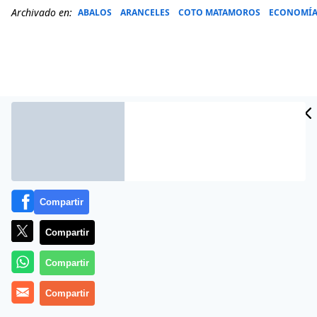
Archivado en:
ABALOS
ARANCELES
COTO MATAMOROS
ECONOMÍ
Compartir
Compartir
Más información
Compartir
Compartir