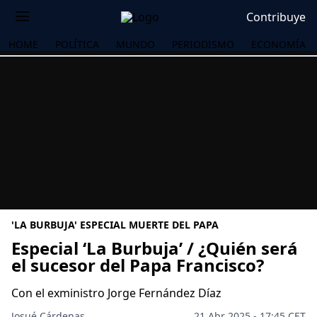
Contribuye
HOME
POLÍTICA
MUNDO
PERIODISMO
ECONOMÍA
'LA BURBUJA' ESPECIAL MUERTE DEL PAPA
Especial ‘La Burbuja’ / ¿Quién será
el sucesor del Papa Francisco?
OS
Con el exministro Jorge Fernández Díaz
Josué Cárdenas
21 Abr 2025 - 17:45 CET