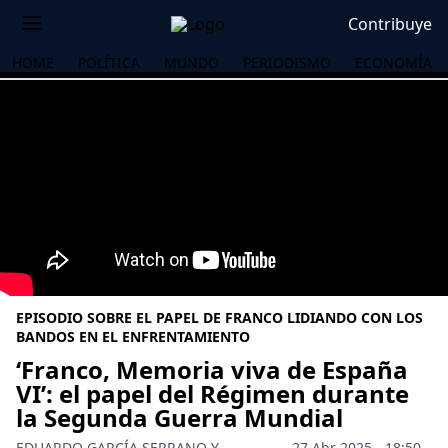
Contribuye
HOME
POLÍTICA
MUNDO
PERIODISMO
ECONOMÍA
EPISODIO SOBRE EL PAPEL DE FRANCO LIDIANDO CON LOS
BANDOS EN EL ENFRENTAMIENTO
‘Franco, Memoria viva de España
VI’: el papel del Régimen durante
OS
la Segunda Guerra Mundial
EDUARDO GARCÍA SERRANO Y
27 Abr 2025 - 18:50