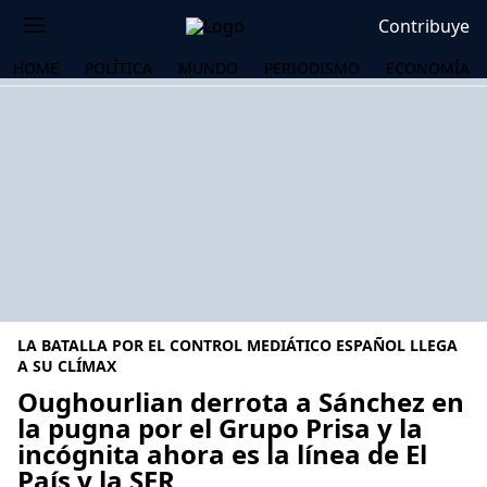
Contribuye
HOME
POLÍTICA
MUNDO
PERIODISMO
ECONOMÍA
LA BATALLA POR EL CONTROL MEDIÁTICO ESPAÑOL LLEGA
A SU CLÍMAX
Oughourlian derrota a Sánchez en
la pugna por el Grupo Prisa y la
OS
incógnita ahora es la línea de El
País y la SER