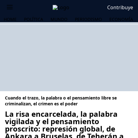
Contribuye
HOME
POLÍTICA
MUNDO
PERIODISMO
ECONOMÍA
Cuando el trazo, la palabra o el pensamiento libre se
criminalizan, el crimen es el poder
La risa encarcelada, la palabra
vigilada y el pensamiento
OS
proscrito: represión global, de
Ankara a Bruselas, de Teherán a