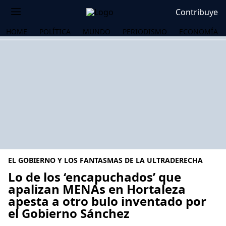
Contribuye
HOME
POLÍTICA
MUNDO
PERIODISMO
ECONOMÍA
EL GOBIERNO Y LOS FANTASMAS DE LA ULTRADERECHA
Lo de los ‘encapuchados’ que
apalizan MENAs en Hortaleza
apesta a otro bulo inventado por
OS
el Gobierno Sánchez