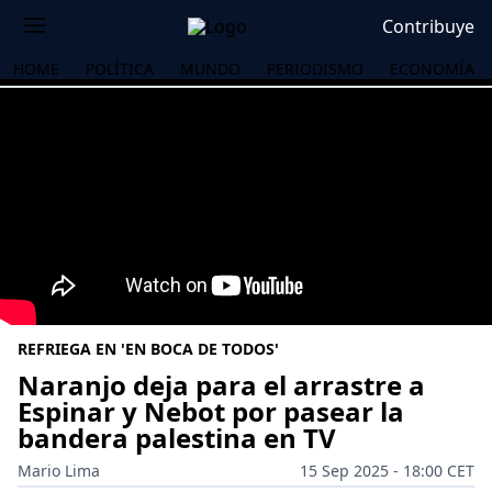
Contribuye
HOME
POLÍTICA
MUNDO
PERIODISMO
ECONOMÍA
REFRIEGA EN 'EN BOCA DE TODOS'
Naranjo deja para el arrastre a
Espinar y Nebot por pasear la
bandera palestina en TV
OS
Mario Lima
15 Sep 2025 - 18:00 CET