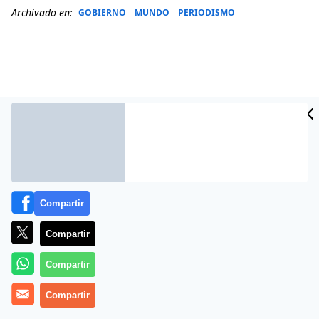
Archivado en:
GOBIERNO
MUNDO
PERIODISMO
Compartir
Compartir
Más información
Compartir
Compartir