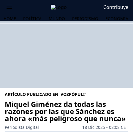
Contribuye
HOME
POLÍTICA
MUNDO
PERIODISMO
ECONOMÍA
ARTÍCULO PUBLICADO EN 'VOZPÓPULI'
Miquel Giménez da todas las
razones por las que Sánchez es
ahora «más peligroso que nunca»
OS
Periodista Digital
18 Dic 2025 - 08:08 CET