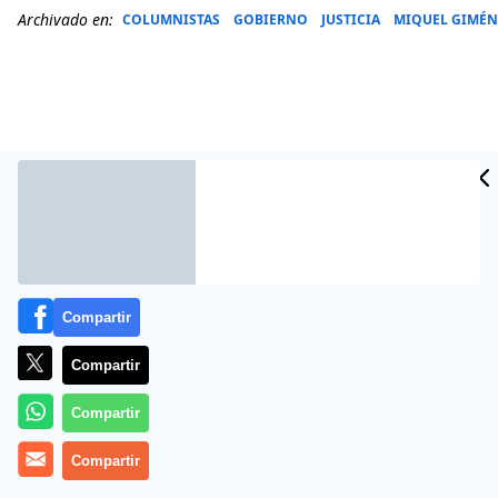
Archivado en:
COLUMNISTAS
GOBIERNO
JUSTICIA
MIQUEL GIMÉN
Compartir
Compartir
Más información
Compartir
Compartir