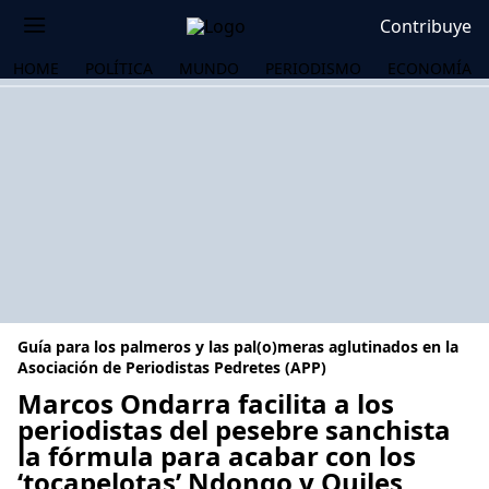
Contribuye
HOME
POLÍTICA
MUNDO
PERIODISMO
ECONOMÍA
Guía para los palmeros y las pal(o)meras aglutinados en la
Asociación de Periodistas Pedretes (APP)
Marcos Ondarra facilita a los
periodistas del pesebre sanchista
OS
la fórmula para acabar con los
‘tocapelotas’ Ndongo y Quiles