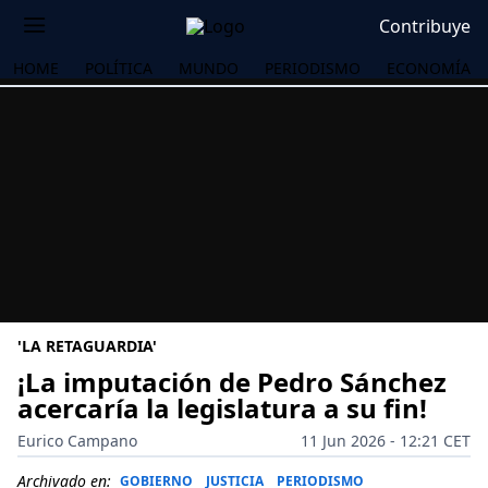
Contribuye
HOME
POLÍTICA
MUNDO
PERIODISMO
ECONOMÍA
'LA RETAGUARDIA'
¡La imputación de Pedro Sánchez
acercaría la legislatura a su fin!
OS
Eurico Campano
11 Jun 2026 - 12:21 CET
Archivado en:
GOBIERNO
JUSTICIA
PERIODISMO