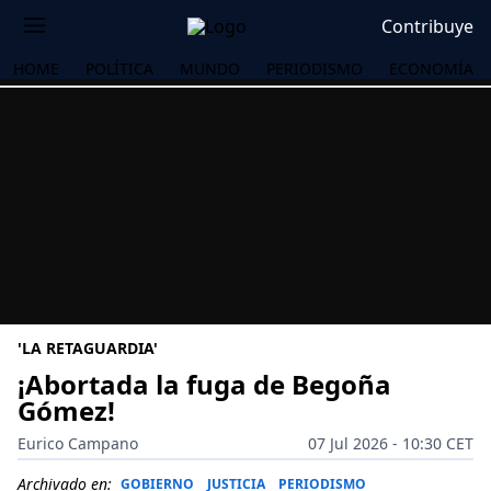
Contribuye
HOME
POLÍTICA
MUNDO
PERIODISMO
ECONOMÍA
'LA RETAGUARDIA'
¡Abortada la fuga de Begoña
Gómez!
OS
Eurico Campano
07 Jul 2026 - 10:30 CET
Archivado en:
GOBIERNO
JUSTICIA
PERIODISMO