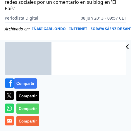
redes sociales por un comentario en su blog en 'El
País'
Periodista Digital
08 Jun 2013 - 09:57 CET
Archivado en:
IÑAKI GABILONDO
INTERNET
SORAYA SÁENZ DE SA
Compartir
Compartir
Compartir
Ver para creer. El, que siempre ha sido tan
Compartir
políticamente correcto que en entre los veteranos d