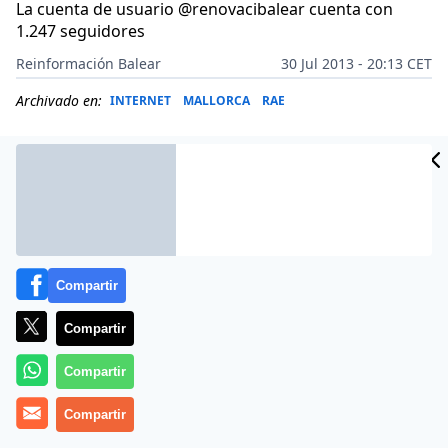
La cuenta de usuario @renovacibalear cuenta con
1.247 seguidores
Reinformación Balear
30 Jul 2013 - 20:13 CET
Archivado en:
INTERNET
MALLORCA
RAE
Compartir
Compartir
Compartir
El
Instituto Balear de Estudios Sociales
Compartir
, IBES, acaba de
hacer público el
informe
‘Las marcas baleares en