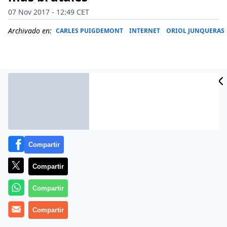
07 Nov 2017 - 12:49 CET
Archivado en:
CARLES PUIGDEMONT
INTERNET
ORIOL JUNQUERAS
Compartir
Compartir
Compartir
Con una parte de los golpistas en la cárcel por prisión
preventiva y otros en cobarde huida en Bruselas, el
Compartir
independentismo está dividido y entre los que apoyan