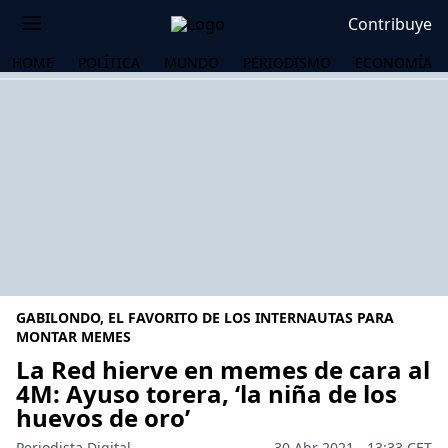
Contribuye
HOME
POLÍTICA
MUNDO
PERIODISMO
ECONOMÍA
GABILONDO, EL FAVORITO DE LOS INTERNAUTAS PARA
MONTAR MEMES
La Red hierve en memes de cara al
4M: Ayuso torera, ‘la niña de los
OS
huevos de oro’
Periodista Digital
30 Abr 2021 - 13:33 CET